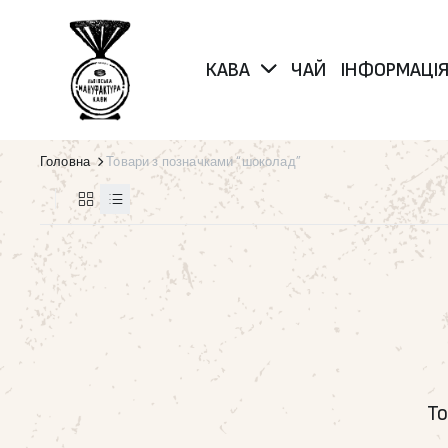
КАВА
ЧАЙ
ІНФОРМАЦІ
Головна
Товари з позначками “шоколад”
То