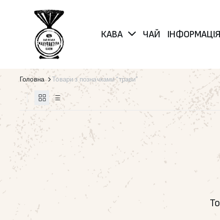
КАВА
ЧАЙ
ІНФОРМАЦІ
Головна
Товари з позначками “трави”
То