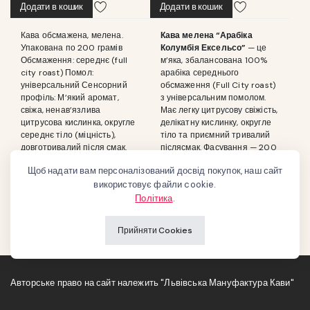
Додати в кошик
Додати в кошик
Кава обсмажена, мелена.
Кава мелена “Арабіка
Упакована по 200 грамів
Колумбія Ексельсо”
— це
Обсмаження: середнє (full
м’яка, збалансована 100%
city roast) Помол:
арабіка середнього
універсальний Сенсорний
обсмаження (Full City roast)
профіль: М’який аромат,
з універсальним помолом.
свіжа, ненав’язлива
Має легку цитрусову свіжість,
цитрусова кислинка, округле
делікатну кислинку, округле
середнє тіло (міцність),
тіло та приємний тривалий
довготривалий після смак.
післясмак. Фасування — 200
Підходить для будь-якого
г для збереження свіжості
Щоб надати вам персоналізований досвід покупок, наш сайт
методу заварювання, але
аромату.
використовує файли cookie.
найкраще смакує,
приготованою у гейзерній
Політика
.
кавоварці.
Прийняти Cookies
Авторське право на сайт належить "Львівська Мануфактура Кави"