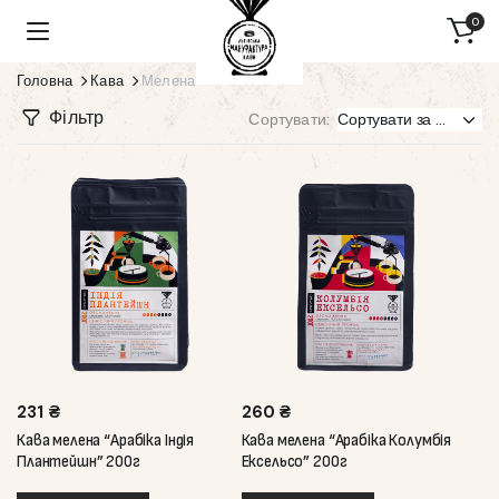
0
Головна
Кава
Мелена
Фільтр
Сортувати:
231
₴
260
₴
Кава мелена “Арабіка Індія
Кава мелена “Арабіка Колумбія
Плантейшн” 200г
Ексельсо” 200г