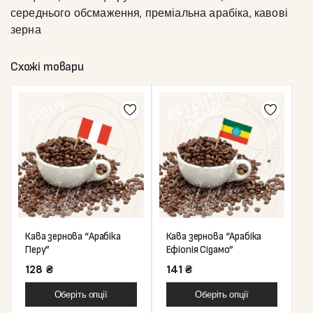
середнього обсмаження, преміальна арабіка, кавові
зерна
Схожі товари
Кава зернова “Арабіка
Кава зернова “Арабіка
Перу”
Ефіопія Сідамо”
128
₴
141
₴
Оберіть опції
Оберіть опції