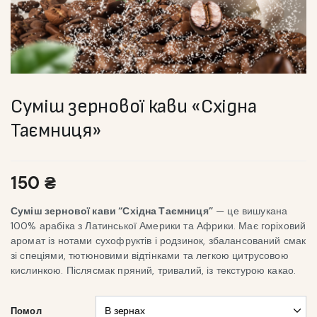
Суміш зернової кави «Східна
Таємниця»
150
₴
Суміш зернової кави “Східна Таємниця”
— це вишукана
100% арабіка з Латинської Америки та Африки. Має горіховий
аромат із нотами сухофруктів і родзинок, збалансований смак
зі спеціями, тютюновими відтінками та легкою цитрусовою
кислинкою. Післясмак пряний, тривалий, із текстурою какао.
Помол