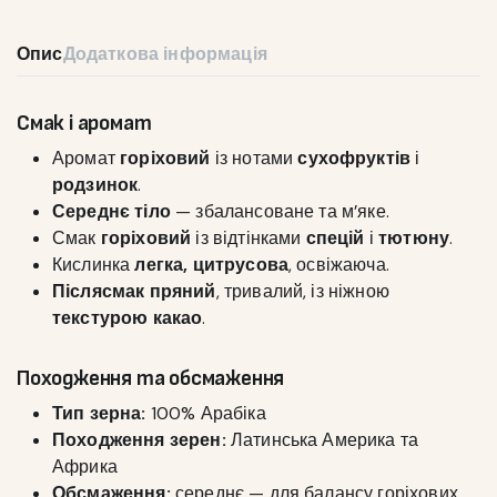
Опис
Додаткова інформація
Смак і аромат
Аромат
горіховий
із нотами
сухофруктів
і
родзинок
.
Середнє тіло
— збалансоване та м’яке.
Смак
горіховий
із відтінками
спецій
і
тютюну
.
Кислинка
легка, цитрусова
, освіжаюча.
Післясмак пряний
, тривалий, із ніжною
текстурою какао
.
Походження та обсмаження
Тип зерна:
100% Арабіка
Походження зерен:
Латинська Америка та
Африка
Обсмаження:
середнє — для балансу горіхових,