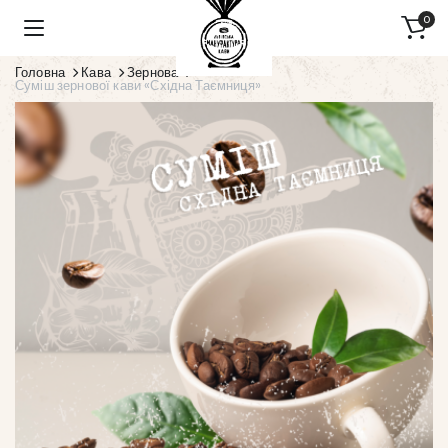
0
Головна
Кава
Зернова
Суміш зернової кави «Східна Таємниця»