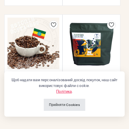
Кава зернова “Арабіка
Суміш зернової кави
Щоб надати вам персоналізований досвід покупок, наш сайт
Ефіопія Йоргачефф”
“Львівська”
використовує файли cookie.
133
₴
133
₴
Політика
.
Оберіть опції
Оберіть опції
Прийняти Cookies