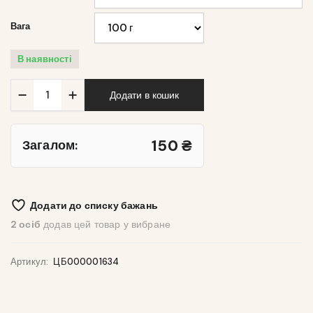
Вага
В наявності
Кількість
Додати в кошик
Суміш
зернової
кави
«Східна
150
₴
Загалом:
Таємниця»
Додати до списку бажань
2 осіб
додав цей товар у вибране
Артикул:
ЦБ000001634