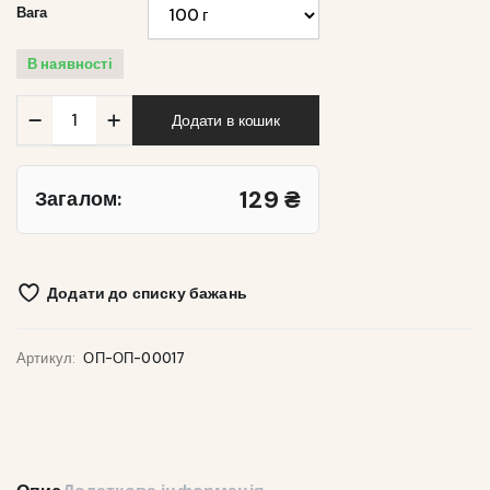
Вага
В наявності
Кількість
Додати в кошик
Кава
зернова
"Арабіка
Нікарагуа"
129
₴
Загалом:
Додати до списку бажань
Артикул:
ОП-ОП-00017