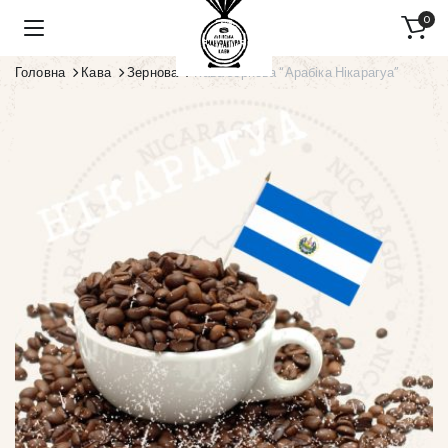
0
Головна
Кава
Зернова
Кава зернова “Арабіка Нікарагуа”