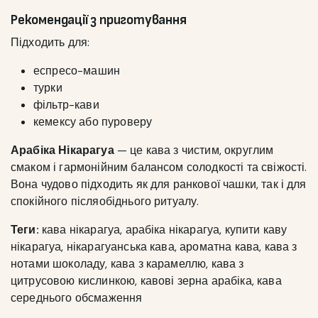
Рекомендації з приготування
Підходить для:
еспресо-машин
турки
фільтр-кави
кемексу або пуроверу
Арабіка Нікарагуа
— це кава з чистим, округлим
смаком і гармонійним балансом солодкості та свіжості.
Вона чудово підходить як для ранкової чашки, так і для
спокійного післяобіднього ритуалу.
Теги:
кава нікарагуа, арабіка нікарагуа, купити каву
нікарагуа, нікарагуанська кава, ароматна кава, кава з
нотами шоколаду, кава з карамеллю, кава з
цитрусовою кислинкою, кавові зерна арабіка, кава
середнього обсмаження