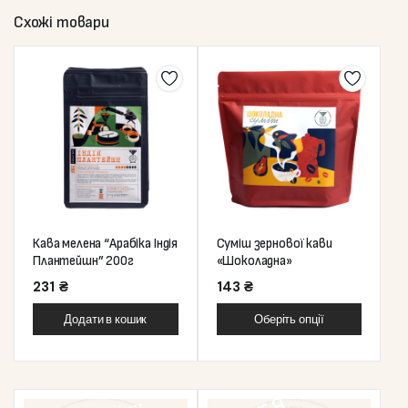
Схожі товари
Кава мелена “Арабіка Індія
Суміш зернової кави
Плантейшн” 200г
«Шоколадна»
231
₴
143
₴
Додати в кошик
Оберіть опції