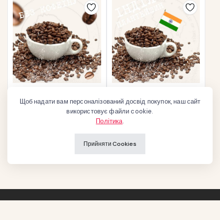
Кава зернова “Арабіка
Кава зернова “Арабіка
Щоб надати вам персоналізований досвід покупок, наш сайт
Колумбія Ексельсо” (без
Індія Плантейшн”
використовує файли cookie.
кофеїну)
131
₴
120
₴
Політика
.
Додати в кошик
Оберіть опції
Прийняти Cookies
Авторське право на сайт належить "Львівська Мануфактура Кави"