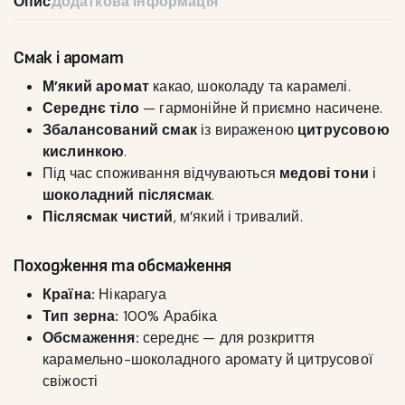
Опис
Додаткова інформація
Смак і аромат
М’який аромат
какао, шоколаду та карамелі.
Середнє тіло
— гармонійне й приємно насичене.
Збалансований смак
із вираженою
цитрусовою
кислинкою
.
Під час споживання відчуваються
медові тони
і
шоколадний післясмак
.
Післясмак чистий
, м’який і тривалий.
Походження та обсмаження
Країна:
Нікарагуа
Тип зерна:
100% Арабіка
Обсмаження:
середнє — для розкриття
карамельно-шоколадного аромату й цитрусової
свіжості