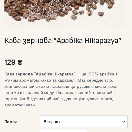
Кава зернова “Арабіка Нікарагуа”
129
₴
Кава зернова “Арабіка Нікарагуа”
— це 100% арабіка з
м’яким ароматом какао та карамелі. Має середнє тіло,
збалансований смак із яскравою цитрусовою кислинкою,
нотами шоколаду й меду. Післясмак чистий, приємний і
гармонійний. Ідеальний вибір для поціновувачів м’якої,
ароматної кави.
Помол