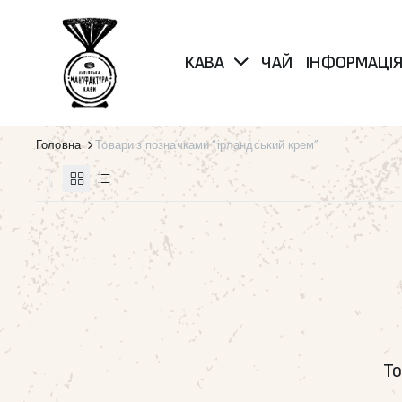
КАВА
ЧАЙ
ІНФОРМАЦІ
Головна
Товари з позначками “ірландський крем”
То