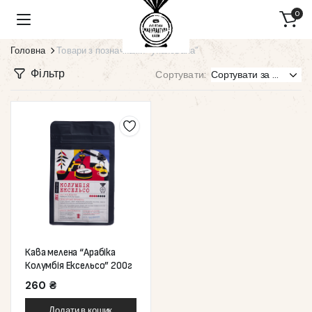
0
Головна
Товари з позначками “упакована”
Фільтр
Сортувати:
Кава мелена “Арабіка
Колумбія Ексельсо” 200г
260
₴
Додати в кошик