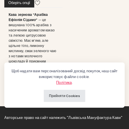
Оберіть опції
Кава зернова “Арабіка
Ефіопія Сідамо”
— це
вишукана 100% арабіка з
насиченим ароматом какао
та легкою цитрусовою
свіжістю. Має м’яке, але
щільне тіло, лимонну
кислинку, смак зеленого чаю
з нотами молочного
шоколаду й приємним
тривалим післясмаком.
Щоб надати вам персоналізований досвід покупок, наш сайт
використовує файли cookie.
Політика
.
Прийняти Cookies
Авторське право на сайт належить "Львівська Мануфактура Кави"