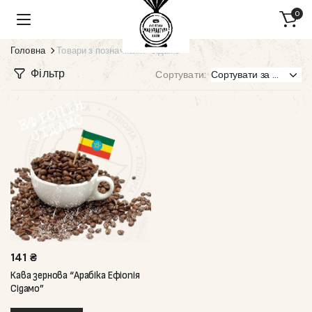
0
Головна
Товари з позначками “сідамо”
Фільтр
Сортувати:
141
₴
Кава зернова “Арабіка Ефіопія
Сідамо”