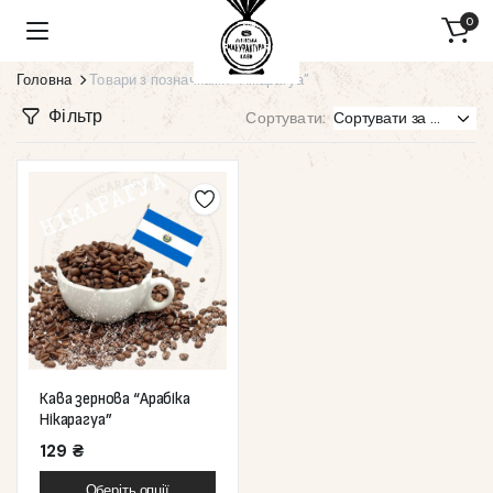
0
Головна
Товари з позначками “Нікарагуа”
Фільтр
Сортувати:
Кава зернова “Арабіка
Нікарагуа”
129
₴
Оберіть опції