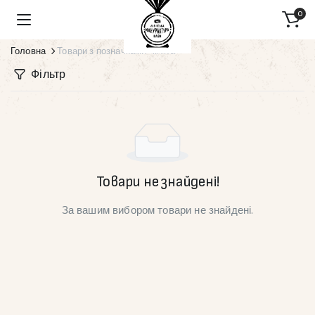
0
Головна
Товари з позначками “м'ята”
Фільтр
Товари не знайдені!
За вашим вибором товари не знайдені.