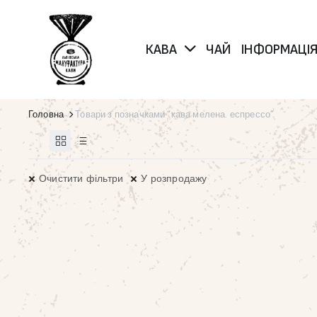
КАВА
ЧАЙ
ІНФОРМАЦІ
Головна
Товари з позначками “кава мелена. еспрессо”
Очистити фільтри
У розпродажу