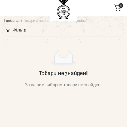
0
Головна
Товари з позначками “каваб зернова”
Фільтр
Товари не знайдені!
За вашим вибором товари не знайдені.