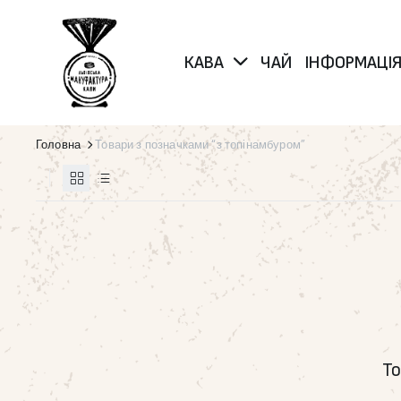
КАВА
ЧАЙ
ІНФОРМАЦІ
Головна
Товари з позначками “з топінамбуром”
То