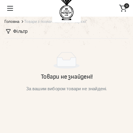
0
Головна
Товари з позначками “з ехінацеєю”
Фільтр
Товари не знайдені!
За вашим вибором товари не знайдені.