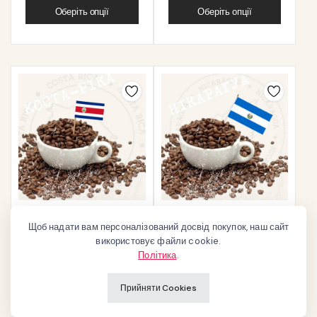
Оберіть опції
Оберіть опції
Кава зернова “Арабіка
Кава зернова “Арабіка
Щоб надати вам персоналізований досвід покупок, наш сайт
Коста-Ріка”
Нікарагуа”
використовує файли cookie.
129
₴
129
₴
Політика
.
Оберіть опції
Оберіть опції
Прийняти Cookies