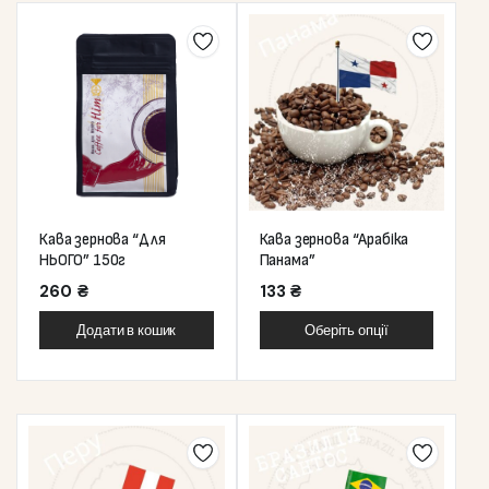
Кава зернова “Для
Кава зернова “Арабіка
НЬОГО” 150г
Панама”
260
₴
133
₴
Додати в кошик
Оберіть опції