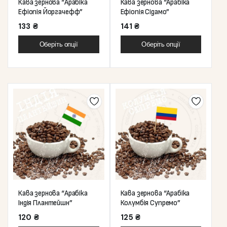
Кава зернова “Арабіка
Кава зернова “Арабіка
Ефіопія Йоргачефф”
Ефіопія Сідамо”
133
₴
141
₴
Оберіть опції
Оберіть опції
Кава зернова “Арабіка
Кава зернова “Арабіка
Індія Плантейшн”
Колумбія Супремо”
120
₴
125
₴