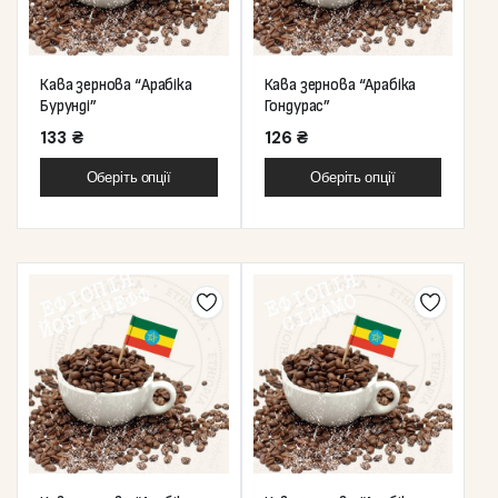
Кава зернова “Арабіка
Кава зернова “Арабіка
Бурунді”
Гондурас”
133
₴
126
₴
Оберіть опції
Оберіть опції