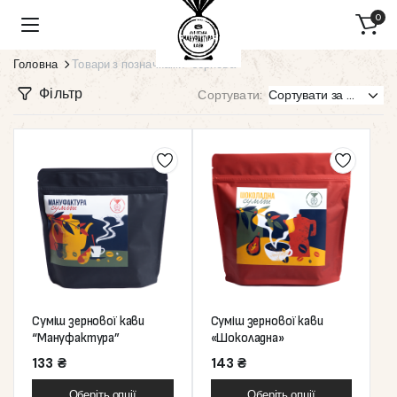
0
Головна
Товари з позначками “зернова”
Фільтр
Сортувати:
Суміш зернової кави
Суміш зернової кави
“Мануфактура”
«Шоколадна»
133
₴
143
₴
Оберіть опції
Оберіть опції