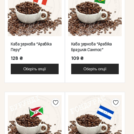
Кава зернова “Арабіка
Кава зернова “Арабіка
Перу”
Бразилія Сантос”
128
₴
109
₴
Оберіть опції
Оберіть опції