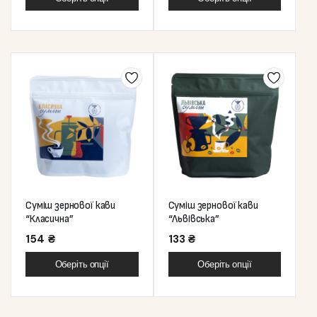
Суміш зернової кави
Суміш зернової кави
“Класична”
“Львівська”
154
₴
133
₴
Оберіть опції
Оберіть опції