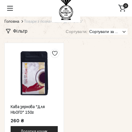
0
Головна
Товари з позначками “для нього”
Фільтр
Сортувати:
Кава зернова “Для
НЬОГО” 150г
260
₴
Додати в кошик