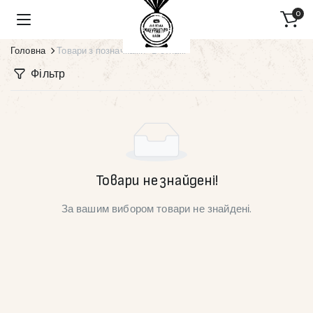
0
Головна
Товари з позначками “В'єтнам”
Фільтр
Товари не знайдені!
За вашим вибором товари не знайдені.