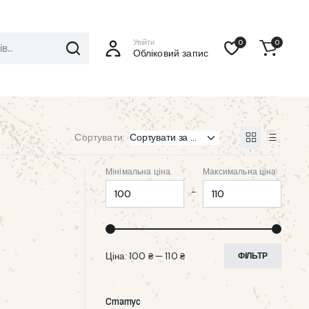
Увійти
0
0
Обліковий запис
Сортувати:
Мінімальна ціна
Максимальна ціна
-
Ціна:
100 ₴
—
110 ₴
ФІЛЬТР
Статус