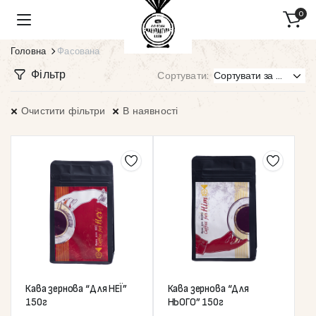
0
Головна
Фасована
Фільтр
Сортувати:
Очистити фільтри
В наявності
Кава зернова “Для НЕЇ”
Кава зернова “Для
150г
НЬОГО” 150г