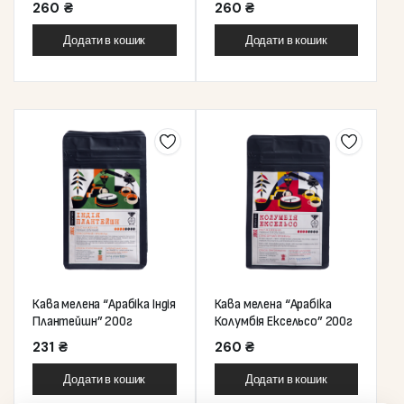
260
₴
260
₴
Додати в кошик
Додати в кошик
Кава мелена “Арабіка Індія
Кава мелена “Арабіка
Плантейшн” 200г
Колумбія Ексельсо” 200г
231
₴
260
₴
Додати в кошик
Додати в кошик