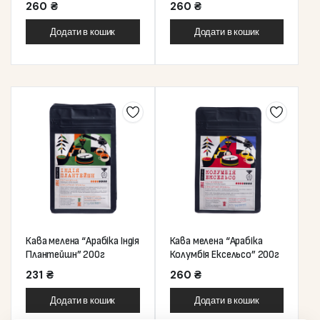
260
₴
260
₴
Додати в кошик
Додати в кошик
Кава мелена “Арабіка Індія
Кава мелена “Арабіка
Плантейшн” 200г
Колумбія Ексельсо” 200г
231
₴
260
₴
Додати в кошик
Додати в кошик