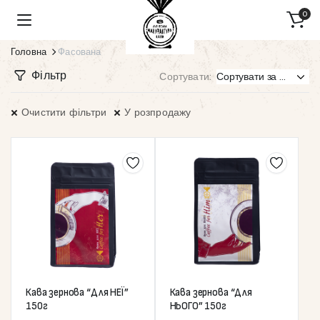
0
Головна
Фасована
Фільтр
Сортувати:
Очистити фільтри
У розпродажу
Кава зернова “Для НЕЇ”
Кава зернова “Для
150г
НЬОГО” 150г