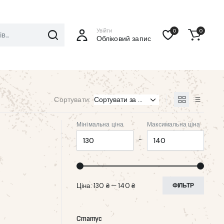
Увійти
0
0
Обліковий запис
Сортувати:
Мінімальна ціна
Максимальна ціна
-
Ціна:
130 ₴
—
140 ₴
ФІЛЬТР
Статус